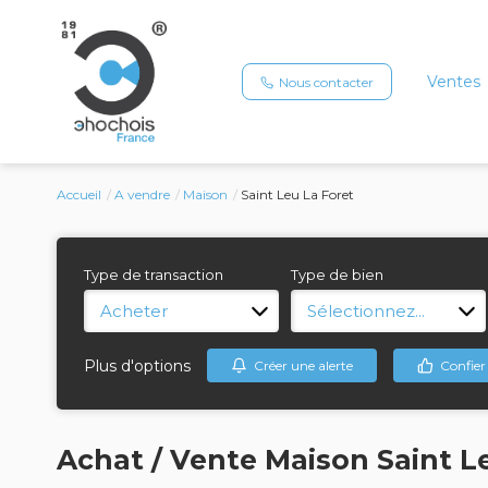
Ventes
Nous contacter
Accueil
A vendre
Maison
Saint Leu La Foret
Type de transaction
Type de bien
Acheter
Sélectionnez...
Plus d'options
Créer une alerte
Confier
Achat / Vente Maison Saint Le