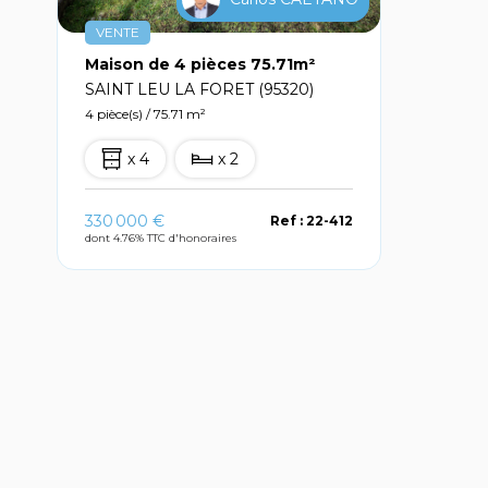
VENTE
Maison de 4 pièces 75.71m²
SAINT LEU LA FORET (95320)
4 pièce(s) / 75.71 m²
x 4
x 2
330 000 €
Ref : 22-412
dont 4.76% TTC d'honoraires