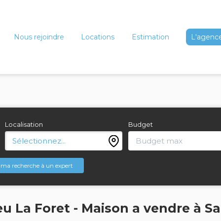
Nous rejoindre
Locations
Estimation
L'agenc
Localisation
Budget
Sélectionnez...
 ma recherche à un expert
u La Foret - Maison a vendre à Sa