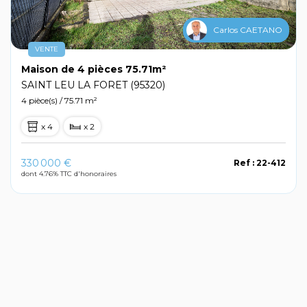
Carlos CAETANO
VENTE
Maison de 4 pièces 75.71m²
SAINT LEU LA FORET (95320)
4 pièce(s) / 75.71 m²
x 4
x 2
330 000 €
Ref : 22-412
dont 4.76% TTC d'honoraires