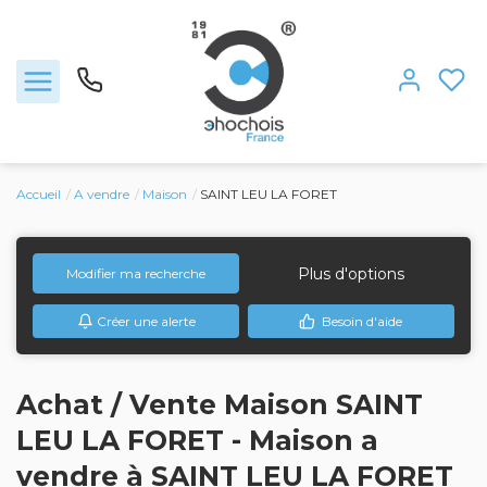
Accueil
A vendre
Maison
SAINT LEU LA FORET
Ventes
Nous rejoindre
Plus d'options
Modifier ma recherche
Créer une alerte
Besoin d'aide
Locations
Estimation
Achat / Vente Maison SAINT
LEU LA FORET - Maison a
L'agence
vendre à SAINT LEU LA FORET