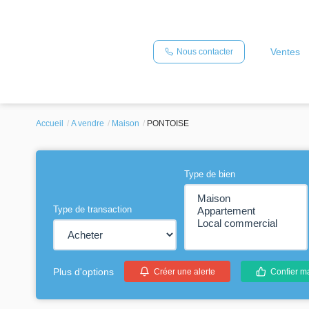
Ventes
Nous contacter
Accueil
A vendre
Maison
PONTOISE
Type de bien
Type de transaction
Plus d'options
Créer une alerte
Confier m