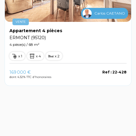
Carlos CAETANO
VENTE
Appartement 4 pièces
ERMONT (95120)
4 pièce(s) / 68 m²
x 1
x 4
x 2
169 000 €
Ref : 22-428
dont 4.32% TTC d'honoraires