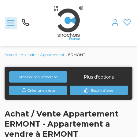
Accueil
A vendre
Appartement
ERMONT
Ventes
Nous rejoindre
Plus d'options
Modifier ma recherche
Créer une alerte
Besoin d'aide
Locations
Estimation
Achat / Vente Appartement
ERMONT - Appartement a
L'agence
vendre à ERMONT