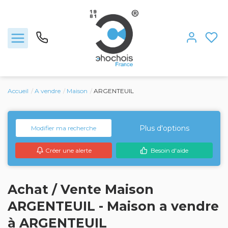
Accueil
A vendre
Maison
ARGENTEUIL
Ventes
Nous rejoindre
Plus d'options
Modifier ma recherche
Créer une alerte
Besoin d'aide
Locations
Estimation
Achat / Vente Maison
ARGENTEUIL - Maison a vendre
L'agence
à ARGENTEUIL