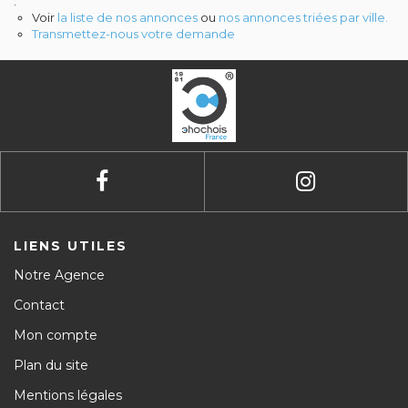
:
Contact
Voir
la liste de nos annonces
ou
nos annonces triées par ville.
Transmettez-nous votre demande
Avis clients
LIENS UTILES
Notre Agence
Contact
Mon compte
Plan du site
Mentions légales