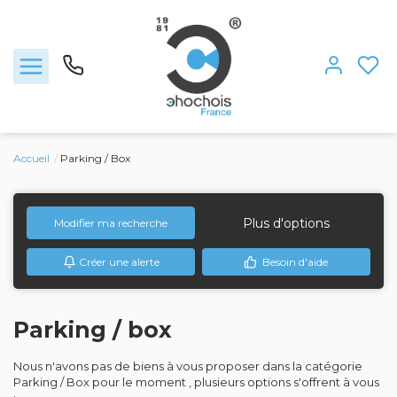
Accueil
Parking / Box
Ventes
Nous rejoindre
Plus d'options
Modifier ma recherche
Créer une alerte
Besoin d'aide
Locations
Estimation
Parking / box
L'agence
Nous n'avons pas de biens à vous proposer dans la catégorie
Parking / Box pour le moment , plusieurs options s'offrent à vous