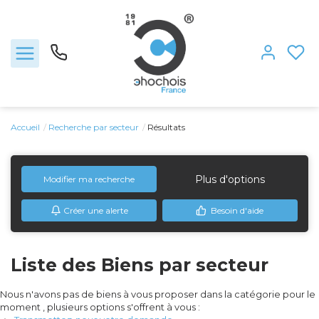
Accueil
Recherche par secteur
Résultats
Ventes
Nous rejoindre
Plus d'options
Modifier ma recherche
Créer une alerte
Besoin d'aide
Locations
Estimation
Liste des Biens par secteur
L'agence
Nous n'avons pas de biens à vous proposer dans la catégorie pour le
moment , plusieurs options s'offrent à vous :