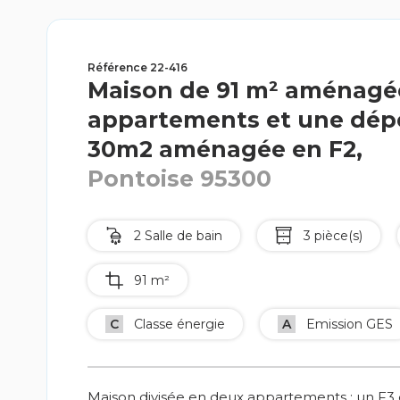
Référence 22-416
Maison de 91 m² aménagé
appartements et une dé
30m2 aménagée en F2,
Pontoise 95300
2 Salle de bain
3 pièce(s)
91 m²
C
Classe énergie
A
Emission GES
Maison divisée en deux appartements : un F