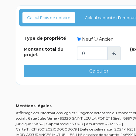
Calcul Frais de notaire
Calcul capacité d'emprun
Mentions légales
Affichage des informations légales : L'agence détentrice du mandat o
social : 6 rue Jules Verne - 95320 SAINT LEU LA FORÊT | Siret : 8
juridique : SASU | Capital social : 3 000 | Assurance RCP : NC |
Carte T : CPI95012021000000079 | Date de délivrance : 2024-11-25 | Li
IARD ASSURANCES MUTUELLES. | N° de caisse de garantie : 146999601