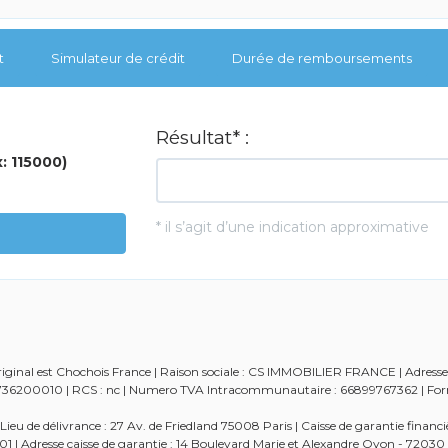
t
Simulateur de crédit
Durée de remboursements
riginal est Chochois France | Raison sociale : CS IMMOBILIER FRANCE | Adresse
9976736200010 | RCS : nc | Numero TVA Intracommunautaire : 66899767362 | Fo
eu de délivrance : 27 Av. de Friedland 75008 Paris | Caisse de garantie financ
 | Adresse caisse de garantie : 14 Boulevard Marie et Alexandre Oyon - 7203