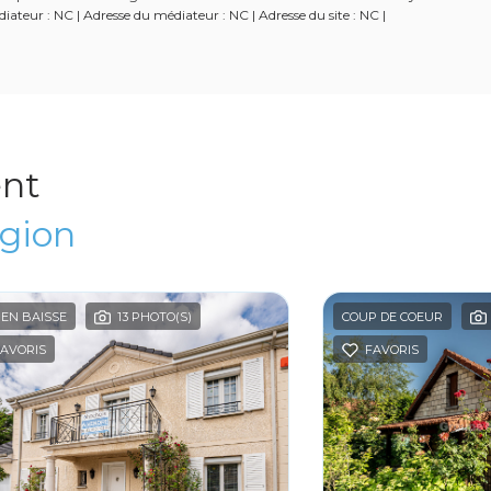
ateur : NC | Adresse du médiateur : NC | Adresse du site : NC |
ent
égion
 EN BAISSE
13 PHOTO(S)
COUP DE COEUR
AVORIS
FAVORIS