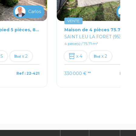
Carlos
Ca
VENTE
Maison de plain-pied 5 pièces, 81 m² à Ermont
Maison de 4 pièces 75.71m²
SAINT LEU LA FORET (95320)
4 pièce(s) / 75.71 m²
 5
x 2
x 4
x 2
330 000 €
**
Ref : 22-421
Ref : 22