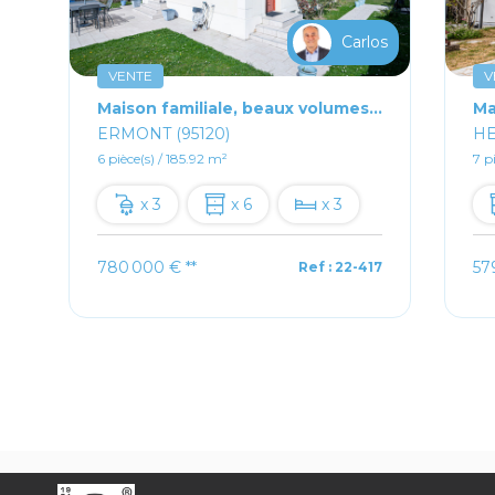
os
Carlos
VENTE
V
²
Maison familiale, beaux volumes, au calme et proche gare
ERMONT (95120)
HE
6 pièce(s) / 185.92 m²
7 p
x 3
x 6
x 3
780 000 €
**
57
5
Ref : 22-417