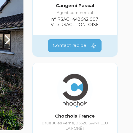
Cangemi Pascal
Agent commercial
n° RSAC : 442 542 007
Ville RSAC : PONTOISE
Contact rapide
Chochois France
6 rue Jules Verne
,
95320
SAINT LEU
LA FORÊT