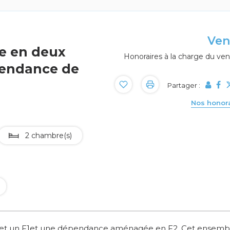
Ve
e en deux
Honoraires à la charge du ve
pendance de
Partager :
Nos honor
2 chambre(s)
3 et un F1et une dépendance aménagée en F2 .Cet ensemb