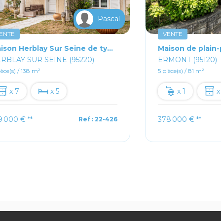
Pascal
ENTE
VENTE
Maison Herblay Sur Seine de type F7
RBLAY SUR SEINE (95220)
ERMONT (95120)
ièce(s) / 138 m²
5 pièce(s) / 81 m²
x 7
x 5
x 1
x
9 000 €
**
378 000 €
**
Ref : 22-426