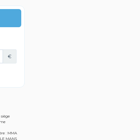
 siège
rme
ière : MMA
0 LE MANS