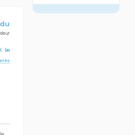
ndu
ndeur
aires
le