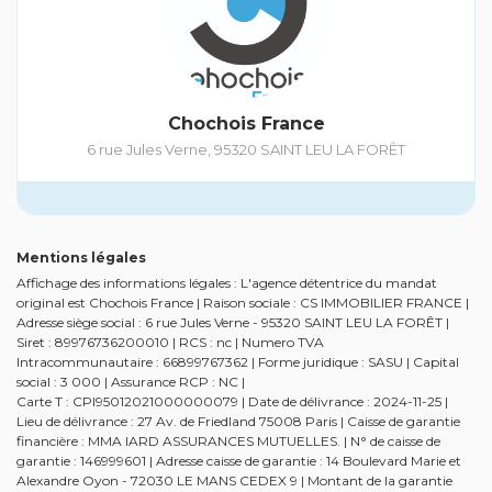
Chochois France
6 rue Jules Verne
,
95320
SAINT LEU LA FORÊT
Mentions légales
Affichage des informations légales : L'agence détentrice du mandat
original est Chochois France | Raison sociale : CS IMMOBILIER FRANCE |
Adresse siège social : 6 rue Jules Verne - 95320 SAINT LEU LA FORÊT |
Siret : 89976736200010 | RCS : nc | Numero TVA
Intracommunautaire : 66899767362 | Forme juridique : SASU | Capital
social : 3 000 | Assurance RCP : NC |
Carte T : CPI95012021000000079 | Date de délivrance : 2024-11-25 |
Lieu de délivrance : 27 Av. de Friedland 75008 Paris | Caisse de garantie
financière : MMA IARD ASSURANCES MUTUELLES. | N° de caisse de
garantie : 146999601 | Adresse caisse de garantie : 14 Boulevard Marie et
Alexandre Oyon - 72030 LE MANS CEDEX 9 | Montant de la garantie