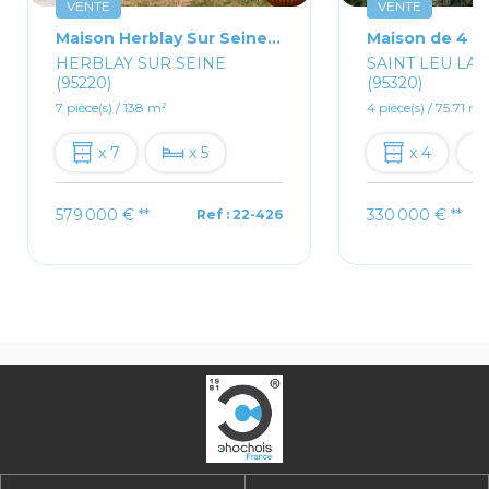
VENTE
VENTE
Maison Herblay Sur Seine de type F7
HERBLAY SUR SEINE
SAINT LEU LA 
(95220)
(95320)
7 pièce(s) / 138 m²
4 pièce(s) / 75.71 m²
x 7
x 5
x 4
579 000 €
**
330 000 €
**
Ref : 22-426