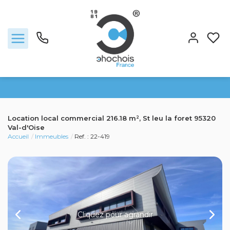
Ventes
Location local commercial 216.18 m², St leu la foret 95320
Val-d'Oise
Nous rejoindre
Accueil
Immeubles
Ref. : 22-419
Locations
Estimation
L'agence
Cliquez pour agrandir